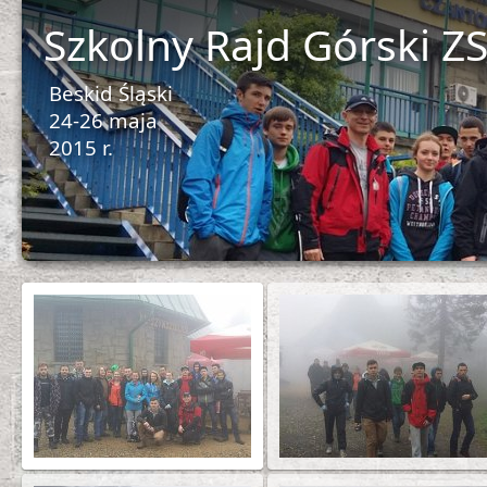
Szkolny Rajd Górski ZS
Beskid Śląski
24-26 maja
2015 r.