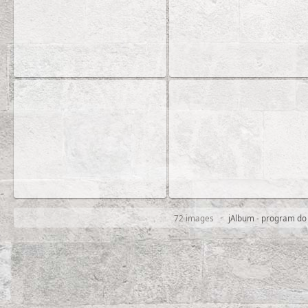
72 images ·
jAlbum - program do 